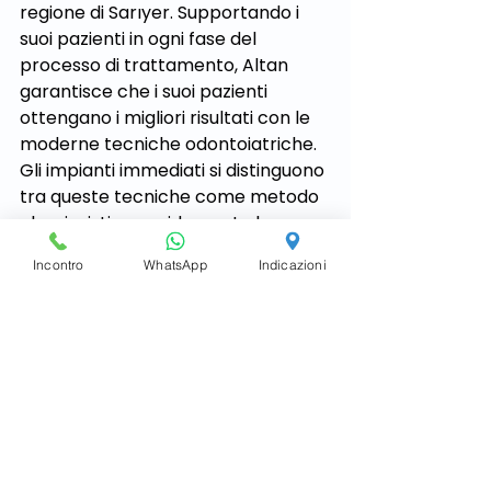
regione di Sarıyer. Supportando i 
suoi pazienti in ogni fase del 
processo di trattamento, Altan 
garantisce che i suoi pazienti 
ottengano i migliori risultati con le 
moderne tecniche odontoiatriche. 
Gli impianti immediati si distinguono 
tra queste tecniche come metodo 
che ripristina rapidamente la 
salute dentale di molti pazienti. 
Incontro
WhatsApp
Indicazioni
Durante tutto il processo di 
trattamento, viene data priorità al 
comfort dei pazienti e il processo di 
recupero è ridotto al minimo.
Il trattamento implantare 
immediato a caricamento rapido 
offerto dal Dentista Fikret Altan 
migliora la salute orale dei pazienti 