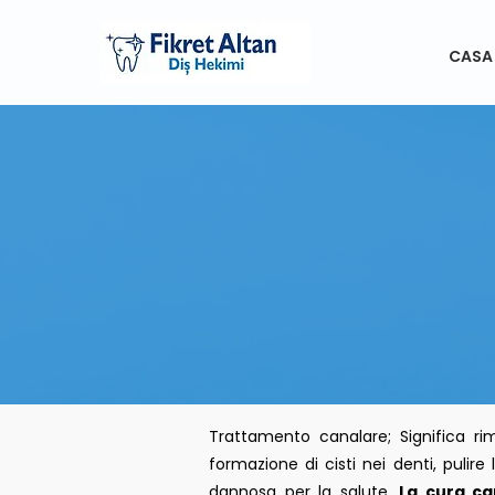
CASA
T
Trattamento canalare; Significa ri
formazione di cisti nei denti, puli
dannosa per la salute.
La cura ca