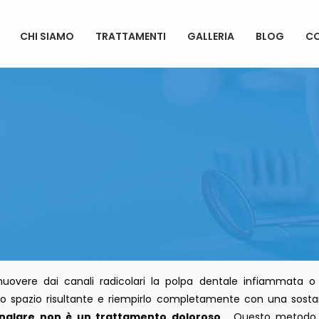
CHI SIAMO
TRATTAMENTI
GALLERIA
BLOG
CO
RATTAMENTO D
CANALE
muovere dai canali radicolari la polpa dentale infiammata o
re lo spazio risultante e riempirlo completamente con una sost
nalare non è un trattamento doloroso
. Questo metodo