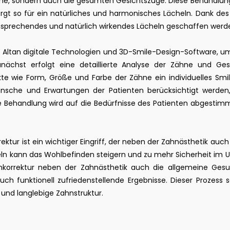
hne, sondern auch die gesamten Gesichtszüge. Diese Behandlung 
gt so für ein natürliches und harmonisches Lächeln. Dank des
ansprechendes und natürlich wirkendes Lächeln geschaffen werd
 Altan digitale Technologien und 3D-Smile-Design-Software, um
unächst erfolgt eine detaillierte Analyse der Zähne und Ges
te wie Form, Größe und Farbe der Zähne ein individuelles Smile
ünsche und Erwartungen der Patienten berücksichtigt werden
Die Behandlung wird auf die Bedürfnisse des Patienten abgestimm
rrektur ist ein wichtiger Eingriff, der neben der Zahnästhetik au
cheln kann das Wohlbefinden steigern und zu mehr Sicherheit im 
lnkorrektur neben der Zahnästhetik auch die allgemeine Gesun
ch funktionell zufriedenstellende Ergebnisse. Dieser Prozess
und langlebige Zahnstruktur.